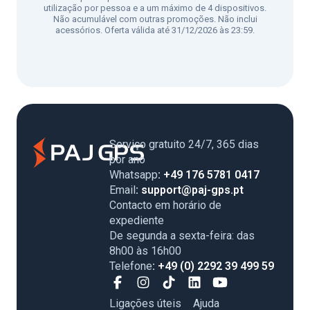
utilização por pessoa e a um máximo de 4 dispositivos.
Não acumulável com outras promoções. Não inclui
acessórios. Oferta válida até 31/12/2026 às 23:59.
Serviço gratuito 24/7, 365 dias
por ano
Whatsapp
: +49 176 5781 0417
Email
: support@paj-gps.pt
Contacto em horário de
expediente
De segunda a sexta-feira: das
8h00 às 16h00
Telefone
: +49 (0) 2292 39 499 59
Ligações úteis
Ajuda