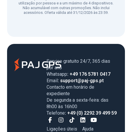
utilização por pessoa e a um máximo de 4 dispositivos.
Não acumulável com outras promoções. Não inclui
acessórios. Oferta válida até 31/12/2026 às 23:59.
Serviço gratuito 24/7, 365 dias
por ano
Whatsapp
: +49 176 5781 0417
Email
: support@paj-gps.pt
Contacto em horário de
expediente
De segunda a sexta-feira: das
8h00 às 16h00
Telefone
: +49 (0) 2292 39 499 59
Ligações úteis
Ajuda