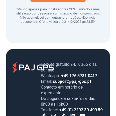
*Válido apenas para localizadores GPS. Limitado a uma
utilização por pessoa e a um máximo de 4 dispositivos.
Não acumulável com outras promoções. Não inclui
acessórios. Oferta válida até 31/12/2026 às 23:59.
Serviço gratuito 24/7, 365 dias
por ano
Whatsapp
: +49 176 5781 0417
Email
: support@paj-gps.pt
Contacto em horário de
expediente
De segunda a sexta-feira: das
8h00 às 16h00
Telefone
: +49 (0) 2292 39 499 59