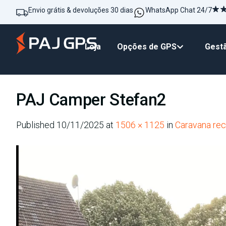
Envio grátis & devoluções 30 dias
WhatsApp Chat 24/7
Loja
Opções de GPS
Gestã
PAJ Camper Stefan2
Published
10/11/2025
at
1506 × 1125
in
Caravana re