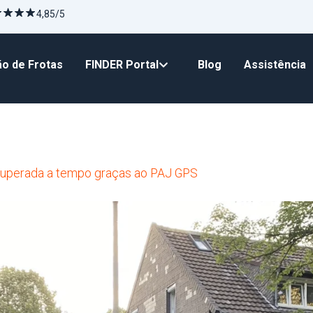
4,85/5
o de Frotas
FINDER Portal
Blog
Assistência
cuperada a tempo graças ao PAJ GPS