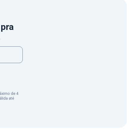
mpra
.
áximo de 4
lida até