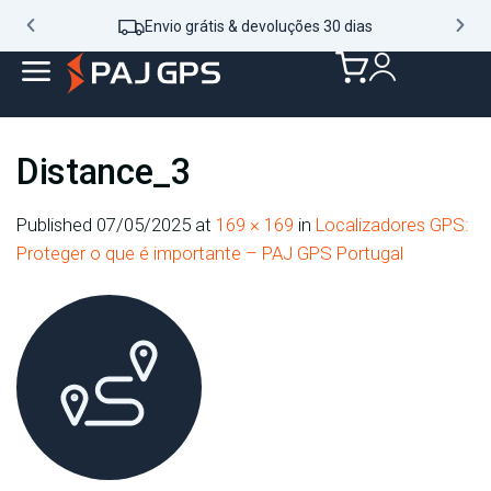
Envio grátis & devoluções 30 dias
Distance_3
Published
07/05/2025
at
169 × 169
in
Localizadores GPS:
Proteger o que é importante – PAJ GPS Portugal