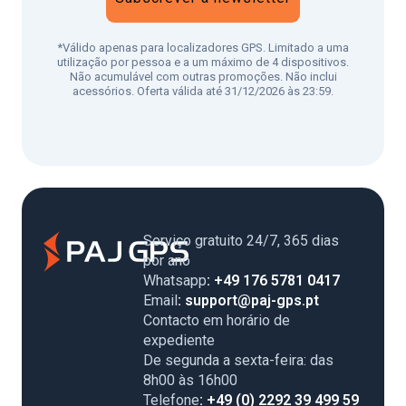
*Válido apenas para localizadores GPS. Limitado a uma
utilização por pessoa e a um máximo de 4 dispositivos.
Não acumulável com outras promoções. Não inclui
acessórios. Oferta válida até 31/12/2026 às 23:59.
Serviço gratuito 24/7, 365 dias
por ano
Whatsapp
: +49 176 5781 0417
Email
: support@paj-gps.pt
Contacto em horário de
expediente
De segunda a sexta-feira: das
8h00 às 16h00
Telefone
: +49 (0) 2292 39 499 59