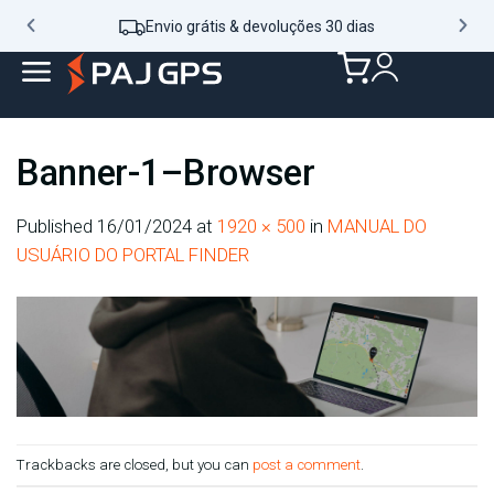
Envio grátis & devoluções 30 dias
Banner-1–Browser
Published
16/01/2024
at
1920 × 500
in
MANUAL DO
USUÁRIO DO PORTAL FINDER
Trackbacks are closed, but you can
post a comment
.