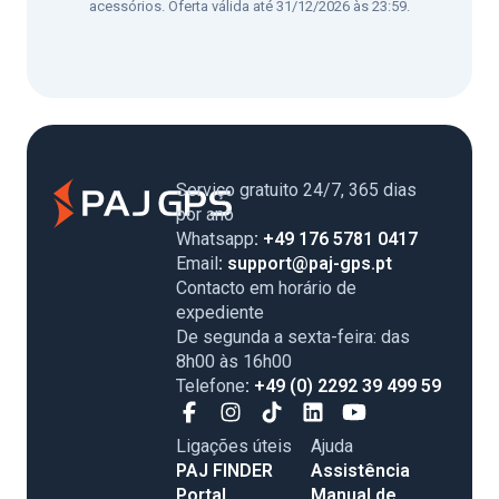
acessórios. Oferta válida até 31/12/2026 às 23:59.
Serviço gratuito 24/7, 365 dias
por ano
Whatsapp
: +49 176 5781 0417
Email
: support@paj-gps.pt
Contacto em horário de
expediente
De segunda a sexta-feira: das
8h00 às 16h00
Telefone
: +49 (0) 2292 39 499 59
Ligações úteis
Ajuda
PAJ FINDER
Assistência
Portal
Manual de