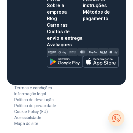
Sobre a
instruções
empresa
Métodos de
Blog
pagamento
Carreiras
Custos de
envio e entrega
Avaliações
Termos e condições
Informação legal
Política de devolução
Política de privacidade
Cookie Policy (EU)
Acessibilidade
Mapa do site
Open c