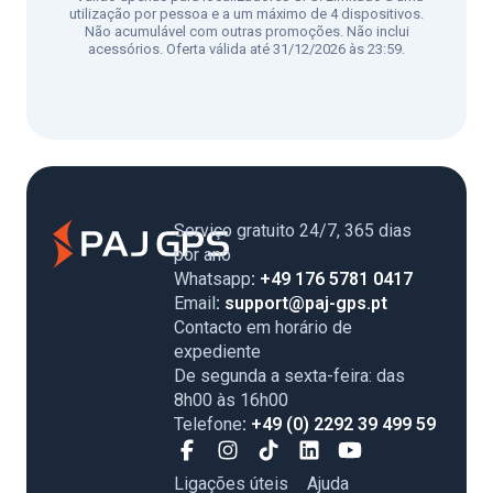
utilização por pessoa e a um máximo de 4 dispositivos.
Não acumulável com outras promoções. Não inclui
acessórios. Oferta válida até 31/12/2026 às 23:59.
Serviço gratuito 24/7, 365 dias
por ano
Whatsapp
: +49 176 5781 0417
Email
: support@paj-gps.pt
Contacto em horário de
expediente
De segunda a sexta-feira: das
8h00 às 16h00
Telefone
: +49 (0) 2292 39 499 59
Ligações úteis
Ajuda