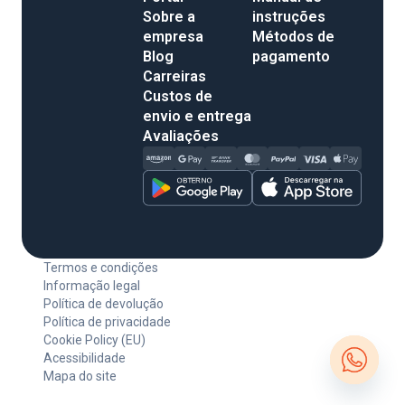
Sobre a
instruções
empresa
Métodos de
Blog
pagamento
Carreiras
Custos de
envio e entrega
Avaliações
Termos e condições
Informação legal
Política de devolução
Política de privacidade
Cookie Policy (EU)
Acessibilidade
Mapa do site
Open c