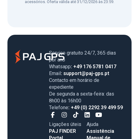
acessórios. Oferta válida até 31/12/2026 às 23:59.
Serviço gratuito 24/7, 365 dias
por ano
Whatsapp
: +49 176 5781 0417
Email
: support@paj-gps.pt
Contacto em horário de
expediente
De segunda a sexta-feira: das
8h00 às 16h00
Telefone
: +49 (0) 2292 39 499 59
Ligações úteis
Ajuda
PAJ FINDER
Assistência
Portal
Manual de