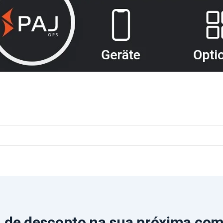
 de desconto
na sua próxima co