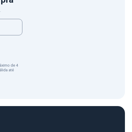
.
áximo de 4
lida até