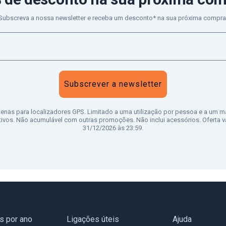
Subscreva a nossa newsletter e receba um desconto* na sua próxima compra
Subscrever a newsletter
penas para localizadores GPS. Limitado a uma utilização por pessoa e a um m
tivos. Não acumulável com outras promoções. Não inclui acessórios. Oferta vá
31/12/2026 às 23:59.
as por ano
Ligações úteis
Ajuda