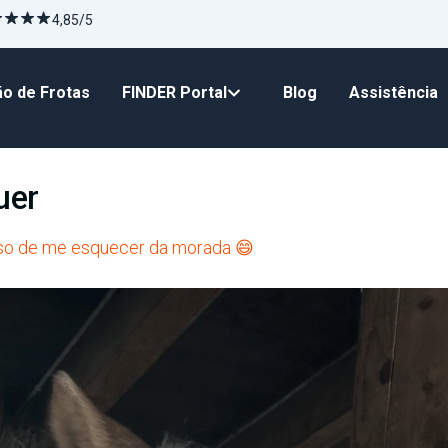
4,85/5
o de Frotas
FINDER Portal
Blog
Assistência
uer
aso de me esquecer da morada 😄