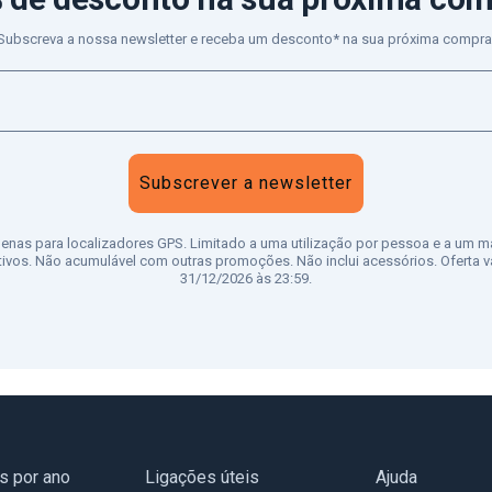
Subscreva a nossa newsletter e receba um desconto* na sua próxima compra
Subscrever a newsletter
penas para localizadores GPS. Limitado a uma utilização por pessoa e a um m
tivos. Não acumulável com outras promoções. Não inclui acessórios. Oferta vá
31/12/2026 às 23:59.
as por ano
Ligações úteis
Ajuda