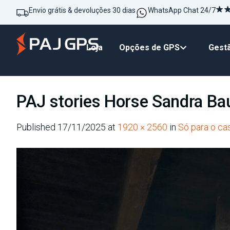
Envio grátis & devoluções 30 dias
WhatsApp Chat 24/7
Loja
Opções de GPS
Gestã
PAJ stories Horse Sandra Ba
Published
17/11/2025
at
1920 × 2560
in
Só para o c