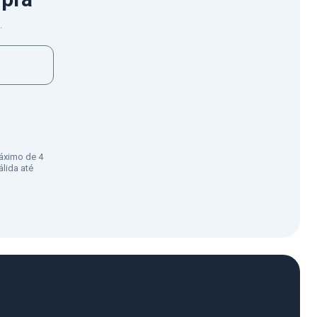
.
áximo de 4
lida até