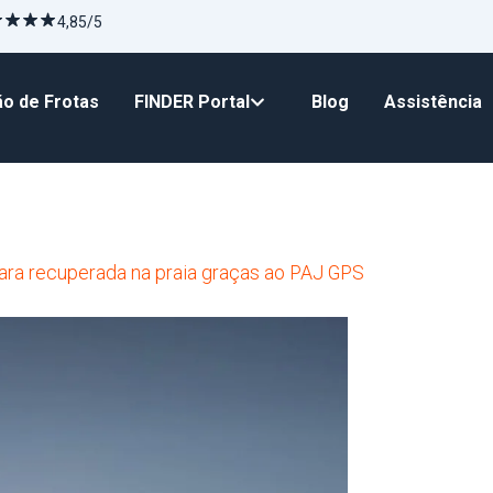
4,85/5
o de Frotas
FINDER Portal
Blog
Assistência
ra recuperada na praia graças ao PAJ GPS