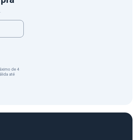
.
áximo de 4
lida até