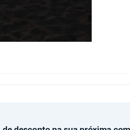
 de desconto
na sua próxima co