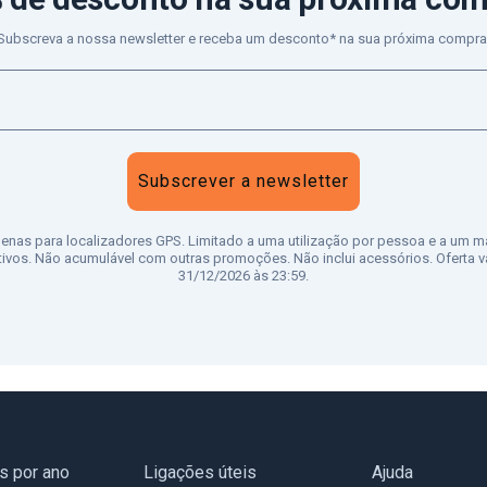
Subscreva a nossa newsletter e receba um desconto* na sua próxima compra
Subscrever a newsletter
penas para localizadores GPS. Limitado a uma utilização por pessoa e a um m
tivos. Não acumulável com outras promoções. Não inclui acessórios. Oferta vá
31/12/2026 às 23:59.
as por ano
Ligações úteis
Ajuda