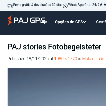
Envio grátis & devoluções 30 dias
WhatsApp Chat 24/7
Loja
Opções de GPS
Gestã
PAJ stories Fotobegeisteter
Published
18/11/2025
at
1080 × 1770
in
Mala da câma