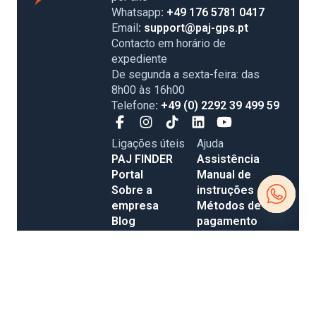
Whatsapp
: +49 176 5781 0417
Email
: support@paj-gps.pt
Contacto em horário de
expediente
De segunda a sexta-feira: das
8h00 às 16h00
Telefone
: +49 (0) 2292 39 499 59
Ligações úteis
Ajuda
PAJ FINDER
Assistência
Portal
Manual de
Sobre a
instruções
empresa
Métodos de
Blog
pagamento
Open c
Carreiras
Custos de
envio e entrega
Avaliações