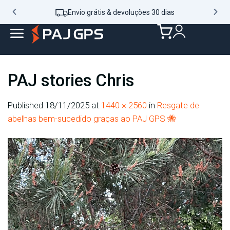
Envio grátis & devoluções 30 dias
PAJ stories Chris
Published
18/11/2025
at
1440 × 2560
in
Resgate de
abelhas bem-sucedido graças ao PAJ GPS 🐝