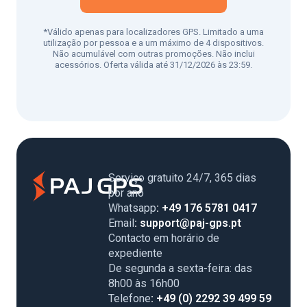
*Válido apenas para localizadores GPS. Limitado a uma
utilização por pessoa e a um máximo de 4 dispositivos.
Não acumulável com outras promoções. Não inclui
acessórios. Oferta válida até 31/12/2026 às 23:59.
Serviço gratuito 24/7, 365 dias
por ano
Whatsapp
: +49 176 5781 0417
Email
: support@paj-gps.pt
Contacto em horário de
expediente
De segunda a sexta-feira: das
8h00 às 16h00
Telefone
: +49 (0) 2292 39 499 59