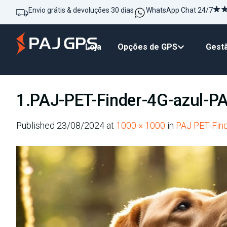
Envio grátis & devoluções 30 dias
WhatsApp Chat 24/7
Loja
Opções de GPS
Gestã
1.PAJ-PET-Finder-4G-azul-P
Published
23/08/2024
at
1000 × 1000
in
PAJ PET Find