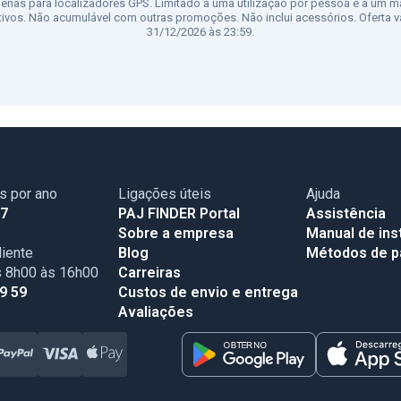
penas para localizadores GPS. Limitado a uma utilização por pessoa e a um m
tivos. Não acumulável com outras promoções. Não inclui acessórios. Oferta vá
31/12/2026 às 23:59.
as por ano
Ligações úteis
Ajuda
17
PAJ FINDER Portal
Assistência
Sobre a empresa
Manual de ins
iente
Blog
Métodos de 
s 8h00 às 16h00
Carreiras
99 59
Custos de envio e entrega
Avaliações