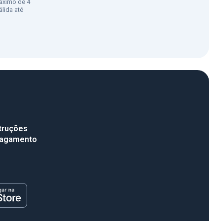
áximo de 4
lida até
truções
pagamento