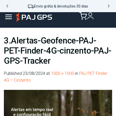
Envio grátis & devoluções 30 dias
3.Alertas-Geofence-PAJ-
PET-Finder-4G-cinzento-PAJ-
GPS-Tracker
Published
23/08/2024
at
1000 × 1000
in
PAJ PET Finder
4G – Cinzento