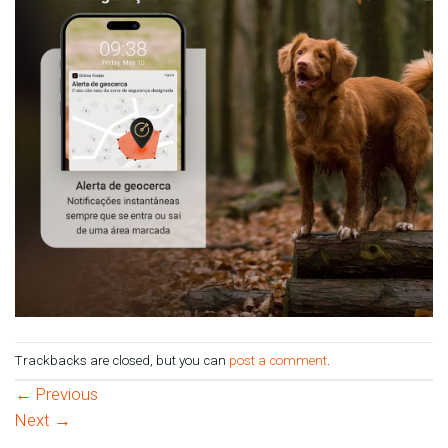
Trackbacks are closed, but you can
post a comment
.
←
Previous
Next
→