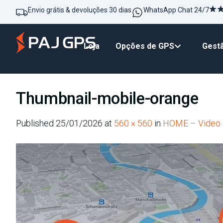
Envio grátis & devoluções 30 dias
WhatsApp Chat 24/7
Loja
Opções de GPS
Gestã
Thumbnail-mobile-orange
Published
25/01/2026
at
560 × 560
in
HOME – Video 