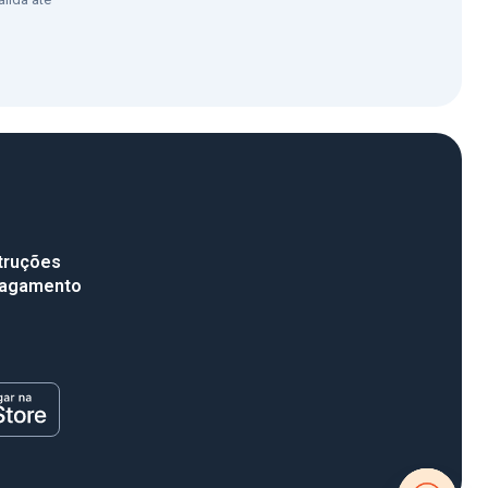
truções
pagamento