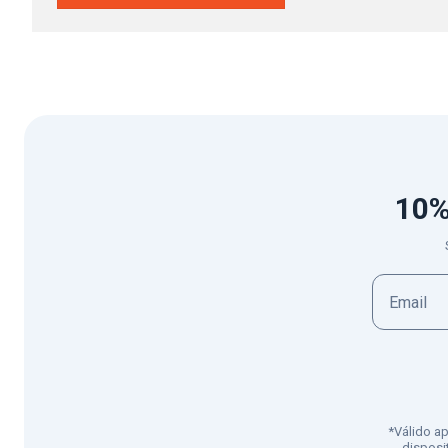
10%
*Válido a
disposi