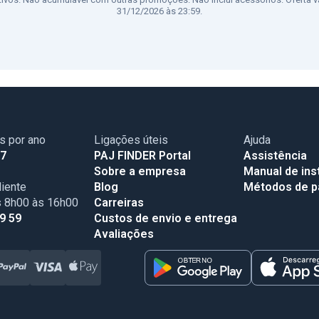
31/12/2026 às 23:59.
as por ano
Ligações úteis
Ajuda
17
PAJ FINDER Portal
Assistência
Sobre a empresa
Manual de ins
iente
Blog
Métodos de 
s 8h00 às 16h00
Carreiras
99 59
Custos de envio e entrega
Avaliações