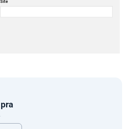
Site
mpra
.