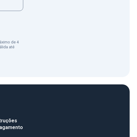
áximo de 4
lida até
truções
pagamento