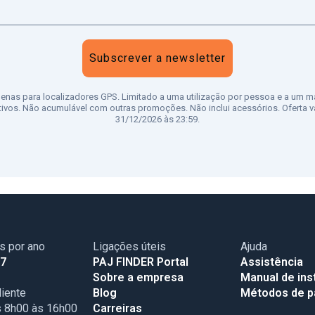
Subscrever a newsletter
penas para localizadores GPS. Limitado a uma utilização por pessoa e a um m
tivos. Não acumulável com outras promoções. Não inclui acessórios. Oferta vá
31/12/2026 às 23:59.
as por ano
Ligações úteis
Ajuda
17
PAJ FINDER Portal
Assistência
Sobre a empresa
Manual de ins
iente
Blog
Métodos de 
s 8h00 às 16h00
Carreiras