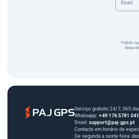
*Válido a
disposi
Serviço gratuito 24/7, 365 di
Whatsapp
: +49 176 5781 04
Email
: support@paj-gps.pt
Contacto em horário de exped
De segunda a sexta-feira: da