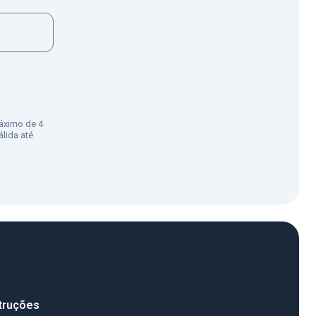
áximo de 4
lida até
truções