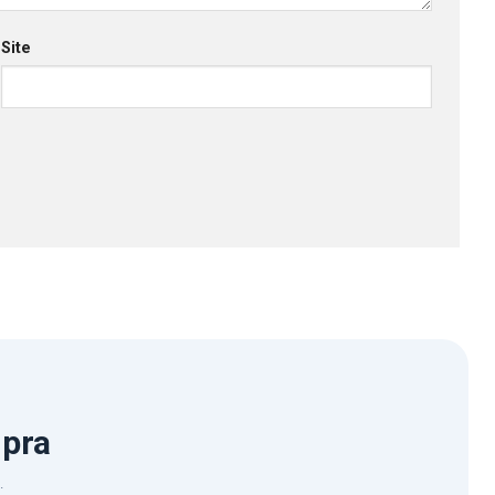
Site
mpra
.