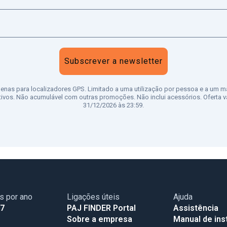
Subscrever a newsletter
penas para localizadores GPS. Limitado a uma utilização por pessoa e a um m
tivos. Não acumulável com outras promoções. Não inclui acessórios. Oferta vá
31/12/2026 às 23:59.
as por ano
Ligações úteis
Ajuda
17
PAJ FINDER Portal
Assistência
Sobre a empresa
Manual de ins