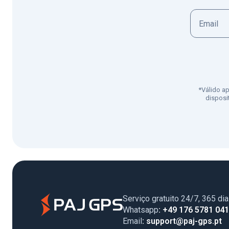
*Válido a
disposi
Serviço gratuito 24/7, 365 di
Whatsapp
: +49 176 5781 04
Email
: support@paj-gps.pt