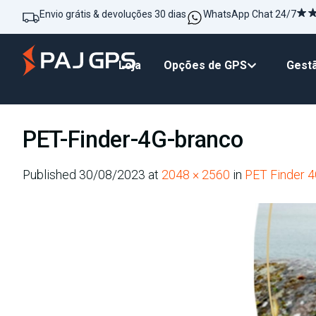
Envio grátis & devoluções 30 dias
WhatsApp Chat 24/7
Loja
Opções de GPS
Gestã
PET-Finder-4G-branco
Published
30/08/2023
at
2048 × 2560
in
PET Finder 4