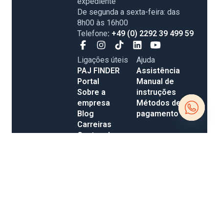
expediente
De segunda a sexta-feira: das
8h00 às 16h00
Telefone
: +49 (0) 2292 39 499 59
Ligações úteis
Ajuda
PAJ FINDER
Assistência
Portal
Manual de
Sobre a
instruções
empresa
Métodos de
Blog
pagamento
Carreiras
Open c
Custos de
envio e entrega
Avaliações