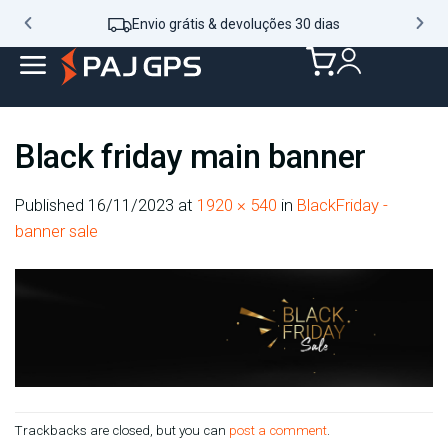
Envio grátis & devoluções 30 dias
Black friday main banner
Published
16/11/2023
at
1920 × 540
in
BlackFriday -
banner sale
Trackbacks are closed, but you can
post a comment
.