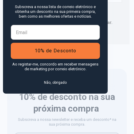
Subscreva a nossa lista de correio eletrónico e
obtenha um desconto na sua primeira compra,
Guardar o meu nome, email e site neste
bem como as melhores ofertas e notícias.
navegador para a próxima vez que eu comentar.
10% de Desconto
Ao registar-me, concordo em receber mensagens
de marketing por correio eletrónico.
Não, obrigado
10% de desconto
na sua
próxima compra
Subscreva a nossa newsletter e receba um desconto* na
sua próxima compra.