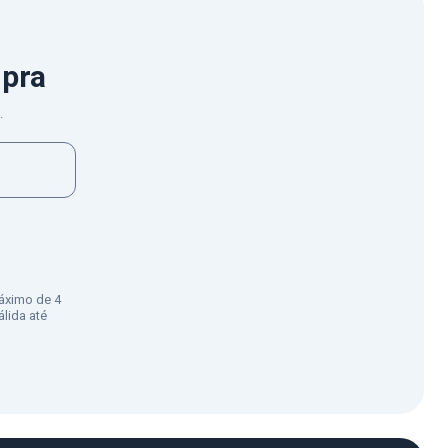
mpra
.
áximo de 4
lida até