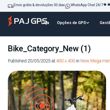
Envio grátis & devoluções 30 dias
WhatsApp Chat 24/7
Loja
Opções de GPS
Gestã
Bike_Category_New (1)
Published
20/05/2025
at
400 × 400
in
New Mega me