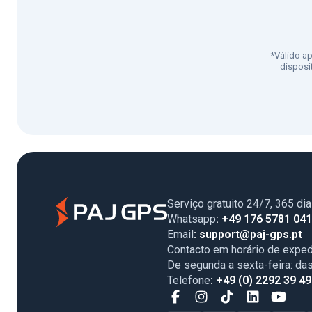
*Válido a
disposi
Serviço gratuito 24/7, 365 di
Whatsapp
: +49 176 5781 04
Email
: support@paj-gps.pt
Contacto em horário de exped
De segunda a sexta-feira: da
Telefone
: +49 (0) 2292 39 4