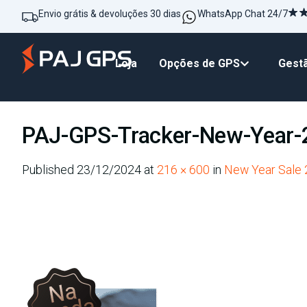
Envio grátis & devoluções 30 dias
WhatsApp Chat 24/7
Loja
Opções de GPS
Gestã
PAJ-GPS-Tracker-New-Year-2
Published
23/12/2024
at
216 × 600
in
New Year Sale