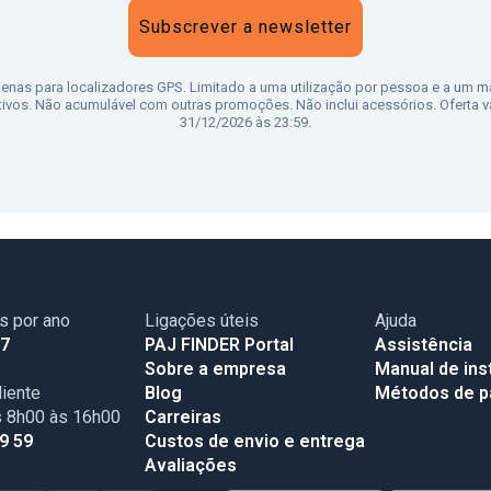
Subscrever a newsletter
penas para localizadores GPS. Limitado a uma utilização por pessoa e a um m
tivos. Não acumulável com outras promoções. Não inclui acessórios. Oferta vá
31/12/2026 às 23:59.
as por ano
Ligações úteis
Ajuda
17
PAJ FINDER Portal
Assistência
Sobre a empresa
Manual de ins
iente
Blog
Métodos de 
s 8h00 às 16h00
Carreiras
99 59
Custos de envio e entrega
Avaliações