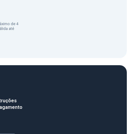
áximo de 4
lida até
truções
pagamento