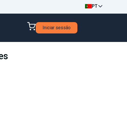
PT
Iniciar sessão
es