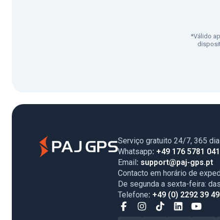
*Válido a
disposi
Serviço gratuito 24/7, 365 di
Whatsapp
: +49 176 5781 04
Email
: support@paj-gps.pt
Contacto em horário de exped
De segunda a sexta-feira: da
Telefone
: +49 (0) 2292 39 4