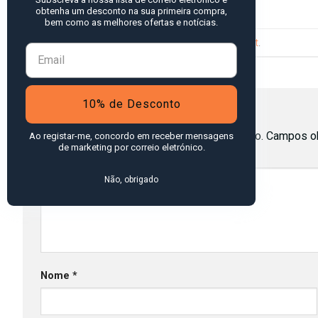
obtenha um desconto na sua primeira compra,
bem como as melhores ofertas e notícias.
Trackbacks are closed, but you can
post a comment
.
←
Previous
10% de Desconto
Deixe um comentário
O seu endereço de email não será publicado.
Campos ob
Ao registar-me, concordo em receber mensagens
de marketing por correio eletrónico.
Comentário
*
Não, obrigado
Nome
*