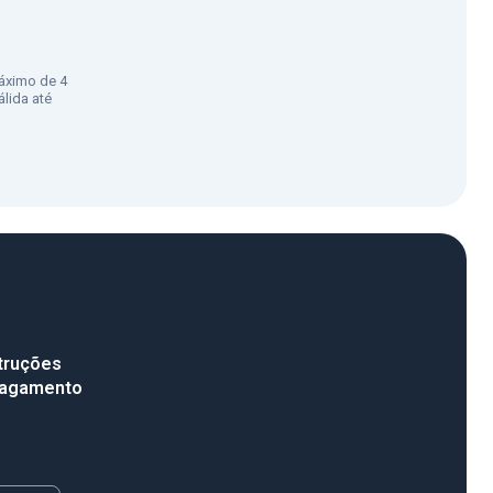
áximo de 4
lida até
truções
pagamento