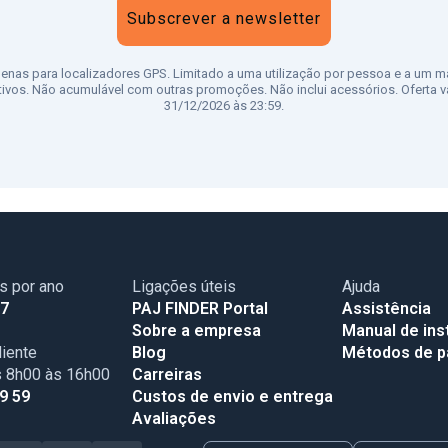
Subscrever a newsletter
penas para localizadores GPS. Limitado a uma utilização por pessoa e a um m
tivos. Não acumulável com outras promoções. Não inclui acessórios. Oferta vá
31/12/2026 às 23:59.
as por ano
Ligações úteis
Ajuda
17
PAJ FINDER Portal
Assistência
Sobre a empresa
Manual de ins
iente
Blog
Métodos de 
s 8h00 às 16h00
Carreiras
99 59
Custos de envio e entrega
Avaliações