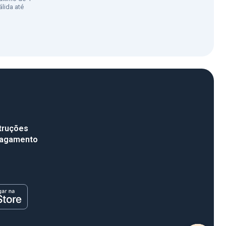
lida até
truções
pagamento