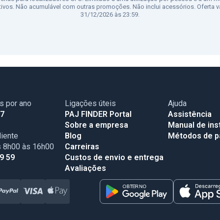
tivos. Não acumulável com outras promoções. Não inclui acessórios. Oferta vá
31/12/2026 às 23:59.
as por ano
Ligações úteis
Ajuda
17
PAJ FINDER Portal
Assistência
Sobre a empresa
Manual de ins
iente
Blog
Métodos de 
s 8h00 às 16h00
Carreiras
99 59
Custos de envio e entrega
Avaliações