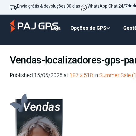
Envio grátis & devoluções 30 dias
WhatsApp Chat 24/7
Loja
Opções de GPS
Gestã
Vendas-localizadores-gps-pa
Published
15/05/2025
at
187 × 518
in
Summer Sale (