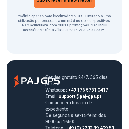
Subscrever a newsletter
*Válido apenas para localizadores GPS. Limitado a uma
utilização por pessoa e a um máximo de 4 dispositivos.
Não acumulável com outras promoções. Não inclui
acessórios. Oferta válida até 31/12/2026 às 23:59.
Serviço gratuito 24/7, 365 dias
por ano
Whatsapp
: +49 176 5781 0417
Email
: support@paj-gps.pt
Contacto em horário de
expediente
De segunda a sexta-feira: das
8h00 às 16h00
Telefone
: +49 (0) 2292 39 499 59