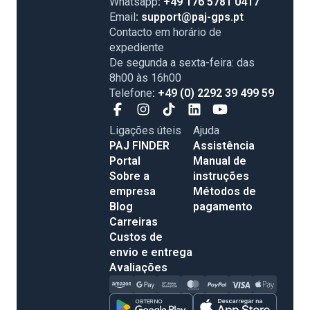
Whatsapp
: +49 176 5781 0417
Email
: support@paj-gps.pt
Contacto em horário de
expediente
De segunda a sexta-feira: das
8h00 às 16h00
Telefone
: +49 (0) 2292 39 499 59
Ligações úteis
Ajuda
PAJ FINDER
Assistência
Portal
Manual de
Sobre a
instruções
empresa
Métodos de
Blog
pagamento
Carreiras
Custos de
envio e entrega
Avaliações