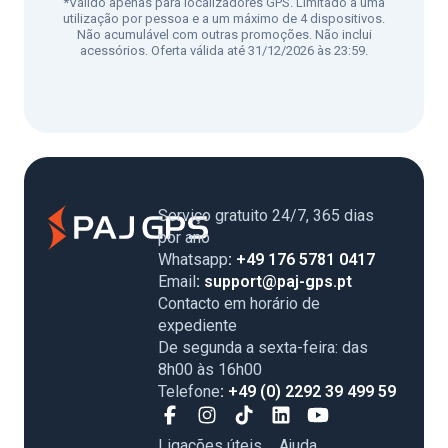
*Válido apenas para localizadores GPS. Limitado a uma
utilização por pessoa e a um máximo de 4 dispositivos.
Não acumulável com outras promoções. Não inclui
acessórios. Oferta válida até 31/12/2026 às 23:59.
Serviço gratuito 24/7, 365 dias
por ano
Whatsapp
: +49 176 5781 0417
Email
: support@paj-gps.pt
Contacto em horário de
expediente
De segunda a sexta-feira: das
8h00 às 16h00
Telefone
: +49 (0) 2292 39 499 59
Ligações úteis
Ajuda