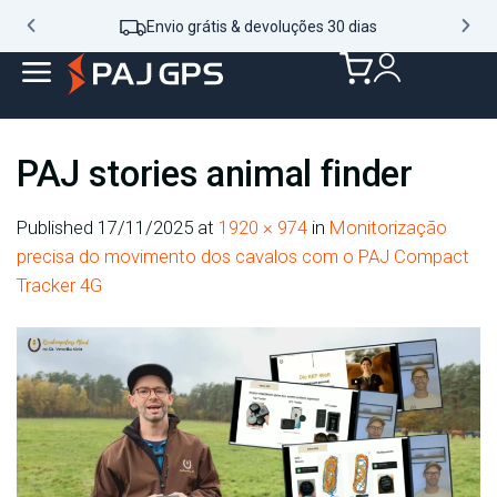
Envio grátis & devoluções 30 dias
PAJ stories animal finder
Published
17/11/2025
at
1920 × 974
in
Monitorização
precisa do movimento dos cavalos com o PAJ Compact
Tracker 4G