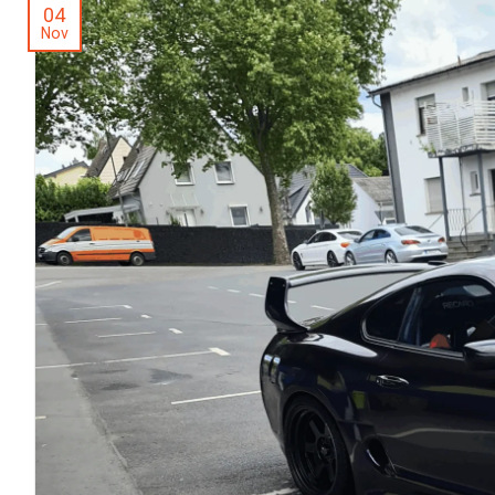
04
Nov