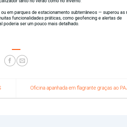
ocalizador tanto no verão como no inverno.
os ou em parques de estacionamento subterrâneos — superou as
 muitas funcionalidades práticas, como geofencing e alertas de
al poderia ser um pouco mais detalhado.
S
Oficina apanhada em flagrante graças ao P