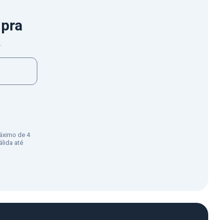
mpra
.
áximo de 4
lida até