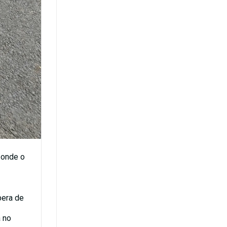
 onde o
pera de
 no