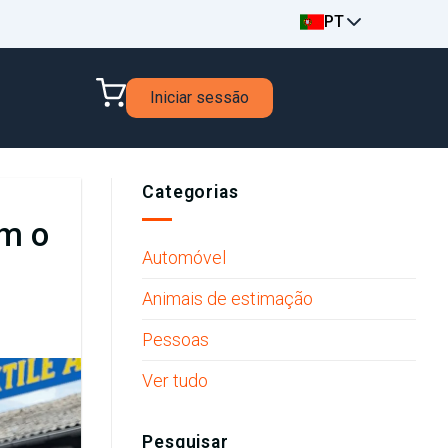
PT
Iniciar sessão
Categorias
om o
Automóvel
Animais de estimação
Pessoas
Ver tudo
Pesquisar