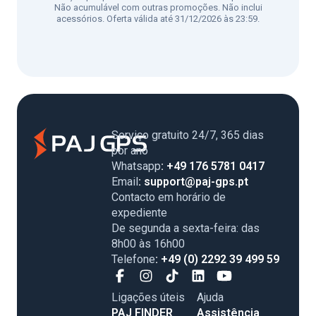
Não acumulável com outras promoções. Não inclui
acessórios. Oferta válida até 31/12/2026 às 23:59.
Serviço gratuito 24/7, 365 dias
por ano
Whatsapp
: +49 176 5781 0417
Email
: support@paj-gps.pt
Contacto em horário de
expediente
De segunda a sexta-feira: das
8h00 às 16h00
Telefone
: +49 (0) 2292 39 499 59
Ligações úteis
Ajuda
PAJ FINDER
Assistência