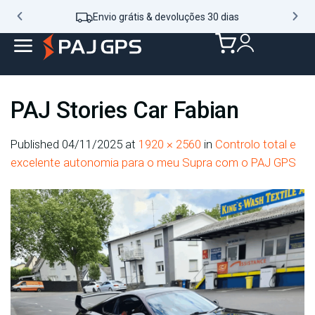
Envio grátis & devoluções 30 dias
PAJ Stories Car Fabian
Published
04/11/2025
at
1920 × 2560
in
Controlo total e
excelente autonomia para o meu Supra com o PAJ GPS