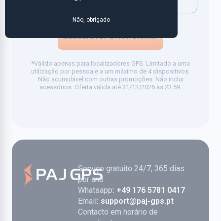
Não, obrigado
Subscrever a newsletter
*Válido apenas para localizadores GPS. Limitado a uma
utilização por pessoa e a um máximo de 4 dispositivos.
Não acumulável com outras promoções. Não inclui
acessórios. Oferta válida até 31/12/2026 às 23:59.
Serviço gratuito 24/7, 365 dias
por ano
Whatsapp
: +49 176 5781 0417
Email
: support@paj-gps.pt
Contacto em horário de