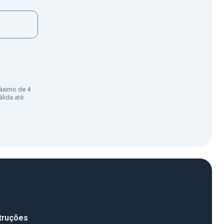
áximo de 4
lida até
truções