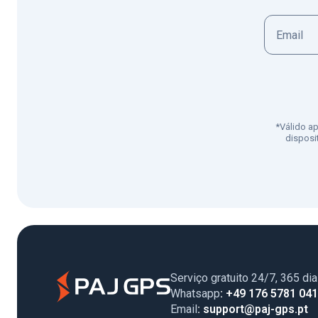
*Válido a
disposi
Serviço gratuito 24/7, 365 di
Whatsapp
: +49 176 5781 04
Email
: support@paj-gps.pt