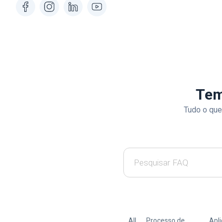
Tem
Tudo o que
All
Processo de
Apl