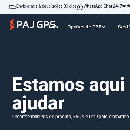
Envio grátis & devoluções 30 dias
WhatsApp Chat 24/7
Loja
Opções de GPS
Gestã
Estamos aqui
ajudar
Encontre manuais de produto, FAQs e um apoio simpático