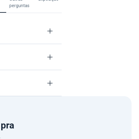
perguntas
mpra
.