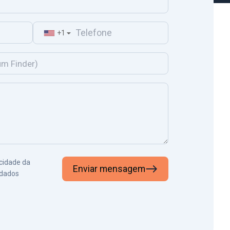
+1
▼
acidade da
Enviar mensagem
 dados