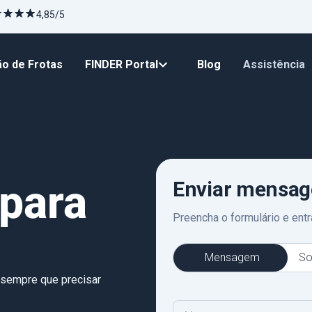
4,85/5
o de Frotas
FINDER Portal
Blog
Assistência
 para
Enviar mensag
Preencha o formulário e en
Mensagem
So
 sempre que precisar