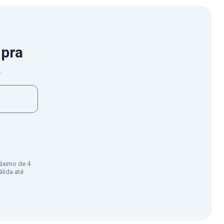
mpra
.
áximo de 4
lida até