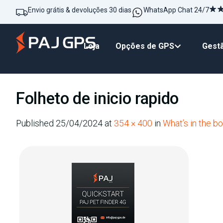
Envio grátis & devoluções 30 dias
WhatsApp Chat 24/7
Loja
Opções de GPS
Gestã
Folheto de inicio rapido
Published
25/04/2024
at
354 × 400
in
What’s in the b